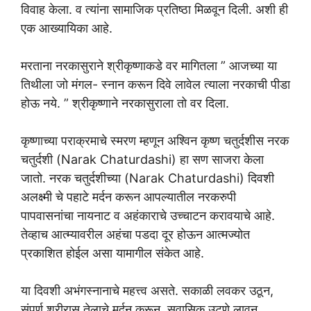
विवाह केला. व त्यांना सामाजिक प्रतिष्ठा मिळवून दिली. अशी ही
एक आख्यायिका आहे.
मरताना नरकासुराने श्रीकृष्णाकडे वर मागितला ” आजच्या या
तिथीला जो मंगल- स्नान करून दिवे लावेल त्याला नरकाची पीडा
होऊ नये. ” श्रीकृष्णाने नरकासुराला तो वर दिला.
कृष्णाच्या पराक्रमाचे स्मरण म्हणून अश्विन कृष्ण चतुर्दशीस नरक
चतुर्दशी (Narak Chaturdashi) हा सण साजरा केला
जातो. नरक चतुर्दशीच्या (Narak Chaturdashi) दिवशी
अलक्ष्मी चे पहाटे मर्दन करून आपल्यातील नरकरुपी
पापवासनांचा नायनाट व अहंकाराचे उच्चाटन करावयाचे आहे.
तेव्हाच आत्म्यावरील अहंचा पडदा दूर होऊन आत्मज्योत
प्रकाशित होईल असा यामागील संकेत आहे.
या दिवशी अभंगस्नानाचे महत्त्व असते. सकाळी लवकर उठून,
संपूर्ण शरीरास तेलाचे मर्दन करून, सुवासिक उटणे लावून,