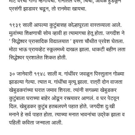
मोटे वरची गाणी म्हणायचा. रानातले पेरू, चिंचा, आवळे हुडकून
प्रसंगी झाडावर चढून, तो रानमेवा खायचा.
१९३९ साली आपल्या कुटुंबासह कोल्हापूरला वास्तव्याला आले.
मुलांच्या शिक्षणाची सोय व्हावी हा त्यामागचा हेतू होता. जगदीश ने
‘ सिद्धेश्वर प्रासादिक विद्यालयात ‘ इयत्ता चौथीत प्रवेश घेतला.
मोठा भाऊ प्रायव्हेट स्कूलमध्ये दाखल झाला. धाकटी बहीण लता
सिद्धेश्वर प्रशालेत शिकत होती.
३० जानेवारी १९४८ साली म. गांधींवर जवळून पिस्तुलान गोळ्या
झाडल्या गेल्या. त्यात म. गांधींचा मृत्यू झाला. रात्री दोन वाजता
खेबुडकरांच्या घरात जमाव शिरला. त्यांनी सगळ्या खेबुडकर
कुटुंबाला घराच्या बाहेर ओढून रस्त्यावर आणलं. व घर पेटवून
दिल. खेबुडकर कुटुंब हतबलपणे पहात होते. जगदीश दुःखी
मनाने हे सर्व पाहत होता. त्याच्या मनात भावनांचा उद्रेक झाला व
पहिली कविता जन्माला आली.