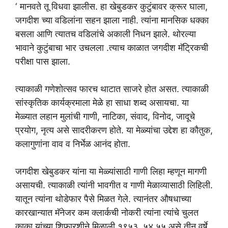
‘ मानवते तू विधवा झालीस. हा खेबुडकर कुटुंबावर क्रूर घाला,
जगदीश च्या वडिलांना सहन झाला नाही. त्यांना मानसिक धक्का
बसला आणि त्यातच वडिलांचे अकाली निधन झाले. थोरल्या
भावाने कुटुंबाचा भार उचलला .त्याच काळात जगदीश मॅट्रिकची
परीक्षा पास झाला.
त्याकाळी गणेशोत्सव फारच थाटात साजरे होत असत. त्याकाळी
सांस्कृतिक कार्यक्रमाला मेळे हा साधा शब्द असायचा. या
मेळ्यात लहान मुलांची गाणी, नाटिका, संवाद, विनोद, जादूचे
प्रयोग, नृत्य असे सादरीकरण होते. या मेळ्यांचा उद्देश हा कौतुक,
कलागुणांना वाव व निर्भेळ आनंद होता.
जगदीश खेबुडकर यांना या मेळ्यांसाठी गाणी लिहा म्हणून मागणी
असायची. त्याकाळी त्यांनी भावगीत व गाणी मेळाव्यासाठी लिहिली.
यातून त्यांना थोडेफार पैसे मिळत गेले. त्यानंतर औषधाच्या
कारखान्यात मॅनेजर कम क्लार्कची नोकरी त्यांना त्यांचे चुलत
काका यांच्या शिफारशीने मिळाली.१९५३ ,५४,५५ असे तीन वर्षे