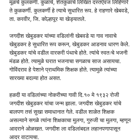
मूळचे कुलकर्णी. कुळांचे, शेतकुळांचे लिखित दस्तऐवज लिहिणारे
ते कुळकर्णी. कुलकर्णी हे त्याचे सुधारित रूप. हे राहणारे खेबवडे,
ता. करवीर, जि. कोल्हापूर या खेड्यातले.
जगदीश खेबुडकर यांच्या वडिलांनी खेबवडे या गाव नावाचे
खेबुडकर हे सुधारित रूप करून, खेबुडकर आडनाव धारण केले.
खेबुडकर यांचे वडील वारकरी पंथाचे होते. त्यांचे स्वतःचे भजनी
मंडळ होते. त्यामुळे घरात भजनाचा सगळाच साज असायचा.
गोविंदराव हे पेशाने प्राथमिक शिक्षक होते. त्यामुळे त्यांच्या
सारख्या बदल्या होत असत.
हळदी या वडिलांच्या नोकरीच्या गावी दि.१० मे १९३२ रोजी
जगदीश खेबुडकर यांचा जन्म झाला. जगदीश खेबुडकर यांचे
बालपण तसं सुखा समाधानात गेले. वडील शाळेत शिक्षक
असल्याने सगळे त्यांना शिक्षकाचा मुलगा, गुरुजी चा मुलगा, म्हणून
आदराने ओळखत. जगदीश ला वडिलांबद्दल लहानपणापासून
आदर वाटायचा.