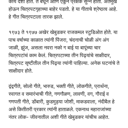
काय दशा होते. ते बघून आणि ऐकून प्रेक्षक सुन्न होतो. अंतर्मुख
होऊन चित्रपटगृहाच्या बाहेर पडतो. हे या गीताचे श्रेष्ठत्व आहे.
हे गीत चित्रपटाला तारक झाले.
१९७३ ते १९७७ अखेर खेबुडकर राजकमल स्टुडिओत होते. या
पाच वर्षाच्या काळात त्यांनी पिंजरा, चंदनाची चोळी अंग अंग
जाळी, झुंज, असला नवरा नको ग बाई या बापूंच्या चार
चित्रपटांचं काम केलं. चित्रपटाच्या तीन पिढ्यांचे साक्षीदार,
चित्रपट सृष्टीतील तीन पिढ्या त्यांनी पाहिल्या. अनेक घटनांचे ते
साक्षीदार होते.
द्वंद्वगीते, सोलो गीते, भारुड, भक्ती गीते, लोकगीते, प्रार्थना,
स्वागत व समारंभाची गीते, गणगौळण, लावणी, वग, गौराई व
गणपती गीते, डोंबारी, कुडमुड्या जोशी, माकडवाला, नंदीबैल हे
असे कितीतरी प्रकार त्यांनी हाताळले. एकनाथ महाराजांच्या
नंतर लोक- जीवनातील अशी गीते खेबुडकर यांचीच आहेत.