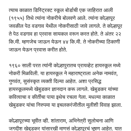
त्याच काळात डिस्ट्रिक्ट स्कूल बोर्डाची एक जाहिरात आली
(१९५५) तिथे त्यांना नोकरीचे बोलवणे आले. त्यांना कोल्हापूर
जवळील पेठ वडगाव येथील नोकरीसाठी जावे लागले. ते कोल्हापूर
ते पेठ वडगाव हा प्रवास सायकल वरून करत होते. ते अंतर २२
कि.मी. म्हणजेच जाऊन येऊन ४४ कि.मी. ते नोकरीच्या ठिकाणी
जाऊन येऊन प्रवास करीत होते.
१९६० साली परत त्यांनी कोल्हापुरातच प्रायव्हेट हायस्कूल मध्ये
नोकरी मिळविली. या हायस्कूल ने महाराष्ट्राला अनेक नामवंत,
गुणवंत, सुसंस्कृत व्यक्ती दिल्या आहेत. अशा प्रसिद्ध
हायस्कूलमध्ये खेबुडकर ज्ञानदान करू लागले. खेबुडकर यांच्या
कवित्वाचा व कीर्तीचा पाया इथेच रचला गेला. मधल्या काळात
खेबुडकर यांचा निरुपमा या इचलकरंजीतील मुलीशी विवाह झाला.
कोल्हापूरच्या भूमीत व्ही. शांताराम, अभिनेत्री सुलोचना आणि
जगदीश खेबुडकर यांसारखी माणसं कोल्हापूरचं भूषण आहेत. यात