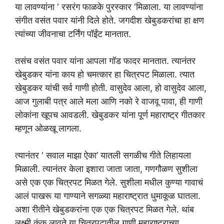
या लावण्यांना ‘ रसरंग फाळके पुरस्कार ‘मिळाला. या लावण्यांना
संगीत वसंत पवार यांनी दिले होते. जगदीश खेबुडकरांचा हा क्षण
त्यांच्या जीवनाचा टर्निंग पॉईंट मानतात.
तसंच वसंत पवार यांना आपला गॉड फादर मानतात. त्यानंतर
खेबुडकर यांना काय हो चमत्कार हा चित्रपट मिळाला. त्यात
खेबुडकर यांची सर्व गाणी होती. वासुदेव आला, हो वासुदेव आला,
आज गुलाबी पत्र आले मला आणि नको रे वाजवू पावा, ही गाणी
लोकांना खूपच आवडली. खेबुडकर यांना पूर्ण महाराष्ट्र गीतकार
म्हणून ओळखू लागला.
त्यानंतर ‘ सवाल माझा ऐका’ यातली सगळीच गीते लिहायला
मिळाली. त्यानंतर केला इशारा जाता जाता, गणगौळण सुशीला
असे एक एक चित्रपट मिळत गेले. सुशीला मधील कुण्या गावाचं
आलं पाखरू या गाण्याने सगळ्या महाराष्ट्रात धुमाकूळ घातला.
अशा रीतीने खेबुडकरांना एक एक चित्रपट मिळत गेले. थांब
लक्ष्मी कुंकू लावते या चित्रपटातील गाणी महाराष्ट्राच्या