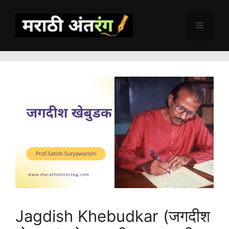
Skip
to
Menu
content
Jagdish Khebudkar (जगदीश