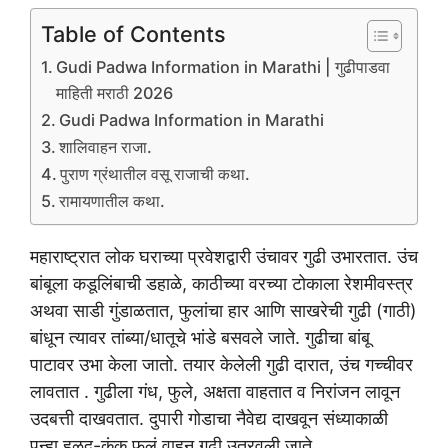
Table of Contents
Gudi Padwa Information in Marathi | गुढीपाडवा
माहिती मराठी 2026
Gudi Padwa Information in Marathi
शालिवाहन राजा.
पुराण ग्रंथातील वसू राजाची कथा.
रामायणातील कथा.
महाराष्ट्रात लोक घराच्या प्रवेशद्वारी उंचावर गुढी उभारतात. उंच
बांबूला कडूलिंबाची डहाळे, काठीच्या वरच्या टोकाला रेशमीवस्त्र
अथवा साडी गुंडाळतात, फुलांचा हार आणि साखरेची गुढी (गाठी)
बांधून त्यावर तांब्या/धातूचे भांडे बसवले जाते. गुढीचा बांबू
पाटावर उभा केला जातो. तयार केलेली गुढी दारात, उंच गच्चीवर
लावतात ‌. गुढीला गंध, फुले, अक्षता वाहतात व निरांजन लावून
उदबत्ती दाखवतात. दुपारी गोडाचा नैवेद्य दाखवून संध्याकाळी
पुन्हा हळद-कुंकू फुलं वाहून गुढी उतरवली जाते.