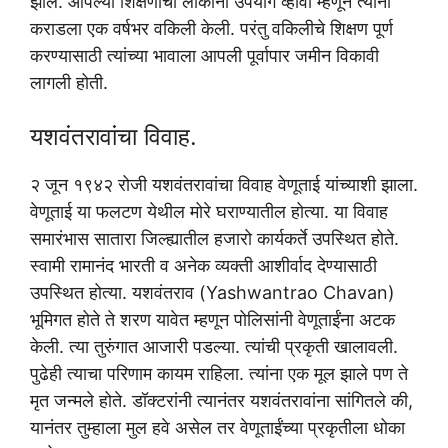
झाले. आपल्या शिक्षणाचा लोकांना उपयोग व्हावा म्हणून त्यांनी
कराडला एक वर्षभर वकिली केली. परंतु वकिलीचे शिक्षण पूर्ण
करण्यासाठी त्यांच्या भावाला आपली पूर्वापार जमीन विकावी
लागली होती.
यशवंतरावांचा विवाह.
२ जून १९४२ रोजी यशवंतरावांचा विवाह वेणूताई यांच्याशी झाला.
वेणूताई या फलटण येथील मोरे घराण्यातील होत्या. या विवाह
समारंभास सातारा जिल्ह्यातील हजारो कार्यकर्ते उपस्थित होते.
स्वामी रामानंद भारती व अनेक व्यक्ती आशीर्वाद देण्यासाठी
उपस्थित होत्या. यशवंतराव (Yashwantrao Chavan)
भूमिगत होते ते शरण यावेत म्हणून पोलिसांनी वेणूताईंना अटक
केली. त्या तुरुंगात आजारी पडल्या. त्यांची प्रकृती खालावली.
पुढेही त्याचा परिणाम कायम राहिला. त्यांना एक मूल झाले पण ते
मृत जन्मले होते. डॉक्टरांनी त्यानंतर यशवंतरावांना सांगितले की,
यानंतर तुम्हाला मुल हवे असेल तर वेणूताईंच्या प्रकृतीला धोका