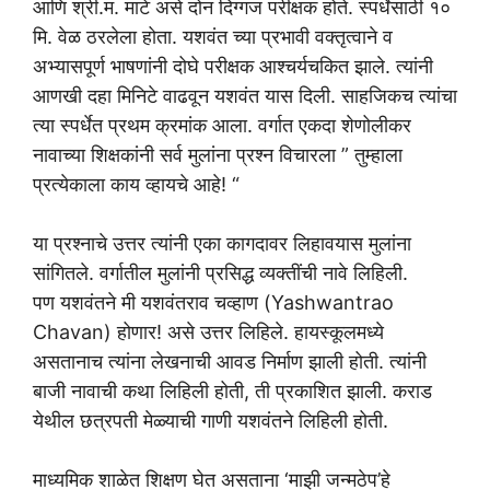
आणि श्री.म. माटे असे दोन दिग्गज परीक्षक होते. स्पर्धेसाठी १०
मि. वेळ ठरलेला होता. यशवंत च्या प्रभावी वक्तृत्वाने व
अभ्यासपूर्ण भाषणांनी दोघे परीक्षक आश्चर्यचकित झाले. त्यांनी
आणखी दहा मिनिटे वाढवून यशवंत यास दिली. साहजिकच त्यांचा
त्या स्पर्धेत प्रथम क्रमांक आला. वर्गात एकदा शेणोलीकर
नावाच्या शिक्षकांनी सर्व मुलांना प्रश्न विचारला ” तुम्हाला
प्रत्येकाला काय व्हायचे आहे! “
या प्रश्नाचे उत्तर त्यांनी एका कागदावर लिहावयास मुलांना
सांगितले. वर्गातील मुलांनी प्रसिद्ध व्यक्तींची नावे लिहिली.
पण यशवंतने मी यशवंतराव चव्हाण (Yashwantrao
Chavan) होणार! असे उत्तर लिहिले. हायस्कूलमध्ये
असतानाच त्यांना लेखनाची आवड निर्माण झाली होती. त्यांनी
बाजी नावाची कथा लिहिली होती, ती प्रकाशित झाली. कराड
येथील छत्रपती मेळ्याची गाणी यशवंतने लिहिली होती.
माध्यमिक शाळेत शिक्षण घेत असताना ‘माझी जन्मठेप’हे