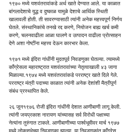
१९७० मध्ये यशवंतरावांकडे अर्थ खाते देण्यात आले. या काळात
बांगलादेशाचे युद्ध व दुष्काळ यामुळे देशाचे आर्थिक स्थिती
खालावली होती. ती सावरण्यासाठी त्यांनी अनेक महत्त्वपूर्ण निर्णय
घेतले. संस्थानिकांचे तनखे रद्द करणे, नियोजन बाह्य खर्च कमी
करणे, चलनवाढीला आळा घालणे व उत्पादन वाढीला प्रोत्साहन
देणे अशा गोष्टींना महत्त्व देऊन कारभार केला.
१९७१ मध्ये इंदिरा गांधींनी मुदतपूर्व निवडणुका घेतल्या. त्यामध्ये
काँग्रेसला महाराष्ट्रात यशवंतरावांच्या नेतृत्वाखाली ४३ जागा
मिळाल्या.१९७४ मध्ये यशवंतरावांकडे परराष्ट्र खाते दिले गेले.
परराष्ट्र मंत्री पदाच्या काळात त्यांनी अनेक देशांशी मैत्रीपूर्ण
संबंध प्रस्थापित केले.
२६ जून१९७६ रोजी इंदिरा गांधींनी देशात आणीबाणी लागू केली.
त्यांनी जयप्रकाश नारायण यांच्यासह सर्व विरोधी पक्षाच्या
नेत्यांना तुरुंगात टाकले. आणीबाणीच्या पार्श्वभूमीवर मार्च १९७७
मध्ये लोकसभेच्या निवडणुका झाल्या. या निवडणुकांत काँग्रेस