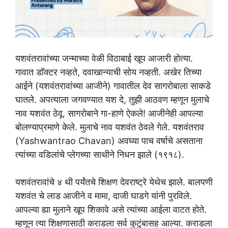
यशवंतरावांच्या जन्माच्या वेळी विठाबाई खूप आजारी होत्या.
गावात डॉक्टर नव्हते, दवाखान्याची सोय नव्हती. अखेर तिच्या
आईने (यशवंतरावांच्या आजीने) गावातील देव सागरोबाला साकडे
घातले. अपत्याला जगवण्यात यश दे, तुझी आठवण म्हणून मुलाचे
नाव यशवंत ठेवू. सागरोबाने गा-हाणे ऐकले! आजीनेही आपल्या
बोलण्याप्रमाणे केले. मुलाचे नाव यशवंत ठेवले गेले. यशवंतराव
(Yashwantrao Chavan) अवघ्या पाच वर्षाचे असताना
त्यांच्या वडिलांचे प्लेगच्या साथीने निधन झाले (१९१८).
यशवंतरावांचे ४ थी पर्यंतचे शिक्षण देवराष्ट्रे येथेच झाले. बालपणी
यशवंत चे लाड आजीने व मामा, दाजी घाडगे यांनी पुरविले.
आपल्या ह्या मुलाने खूप शिकावे असे त्यांच्या आईला वाटत होते.
म्हणून त्या शिक्षणासाठी कराडला सर्व कुटुंबासह आल्या. कराडला