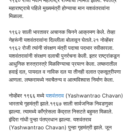
१९६० रोजी नवीन महाराष्ट्र राज्याची निर्मिती झाली. स्वतंत्र
महाराष्ट्राचे पहिले मुख्यमंत्री होण्याचा मान यशवंतरावांना
मिळाला.
१९६२ साली भारतावर अचानक चिनने आक्रमण केले. तेव्हा
नेहरूंनी यशवंतरावांना दिल्लीला बोलावून घेतले.२१ नोव्हेंबर
१९६२ रोजी त्यांनी संरक्षण मंत्री पदाचा पदभार स्वीकारला.
यशवंतरावांनी संरक्षण दलाची पुनर्रचना केली. इतर राष्ट्रांकडून
आधुनिक शस्त्रास्त्रे मिळविण्याचा प्रयत्न केला. लष्करातील
हवाई दल, पायदल व नाविक दल या तीनही दलात एकसूत्रीपणा
आणला. लष्करामध्ये नवचैतन्य व आत्मविश्वास निर्माण केला.
नोव्हेंबर १९६६ मध्ये
यशवंतराव
(Yashwantrao Chavan)
भारताचे गृहमंत्री झाले.१९६७ साली सार्वजनिक निवडणुका
झाल्या. त्यामध्ये काँग्रेसला केंद्रात निसटते बहुमत मिळाले.
इंदिरा गांधी पुन्हा पंतप्रधान झाल्या. यशवंतराव
(Yashwantrao Chavan) पुन्हा गृहमंत्री झाले. जून