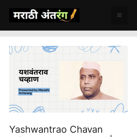
Skip
to
Menu
content
Yashwantrao Chavan