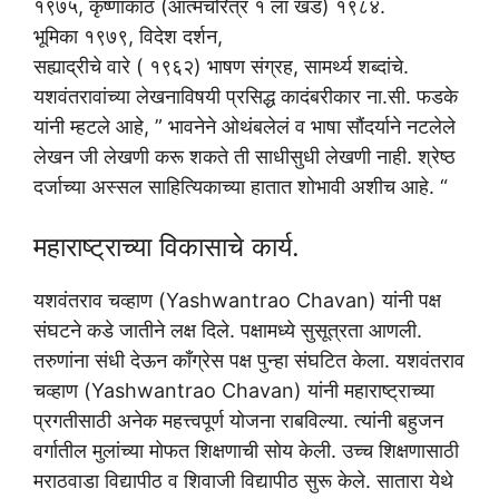
१९७५, कृष्णाकाठ (आत्मचरित्र १ ला खंड) १९८४.
भूमिका १९७९, विदेश दर्शन,
सह्याद्रीचे वारे ( १९६२) भाषण संग्रह, सामर्थ्य शब्दांचे.
यशवंतरावांच्या लेखनाविषयी प्रसिद्ध कादंबरीकार ना.सी. फडके
यांनी म्हटले आहे, ” भावनेने ओथंबलेलं व भाषा सौंदर्याने नटलेले
लेखन जी लेखणी करू शकते ती साधीसुधी लेखणी नाही. श्रेष्ठ
दर्जाच्या अस्सल साहित्यिकाच्या हातात शोभावी अशीच आहे. “
महाराष्ट्राच्या विकासाचे कार्य.
यशवंतराव चव्हाण (Yashwantrao Chavan) यांनी पक्ष
संघटने कडे जातीने लक्ष दिले. पक्षामध्ये सुसूत्रता आणली.
तरुणांना संधी देऊन काँग्रेस पक्ष पुन्हा संघटित केला. यशवंतराव
चव्हाण (Yashwantrao Chavan) यांनी महाराष्ट्राच्या
प्रगतीसाठी अनेक महत्त्वपूर्ण योजना राबविल्या. त्यांनी बहुजन
वर्गातील मुलांच्या मोफत शिक्षणाची सोय केली. उच्च शिक्षणासाठी
मराठवाडा विद्यापीठ व शिवाजी विद्यापीठ सुरू केले. सातारा येथे