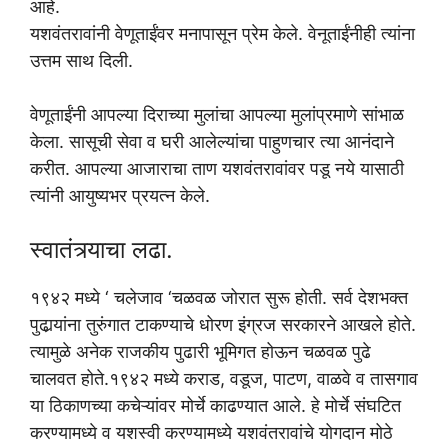
आहे.
यशवंतरावांनी वेणूताईंवर मनापासून प्रेम केले. वेनूताईंनीही त्यांना
उत्तम साथ दिली.
वेणूताईंनी आपल्या दिराच्या मुलांचा आपल्या मुलांप्रमाणे सांभाळ
केला. सासूची सेवा व घरी आलेल्यांचा पाहुणचार त्या आनंदाने
करीत. आपल्या आजाराचा ताण यशवंतरावांवर पडू नये यासाठी
त्यांनी आयुष्यभर प्रयत्न केले.
स्वातंत्र्याचा लढा.
१९४२ मध्ये ‘ चलेजाव ‘चळवळ जोरात सुरू होती. सर्व देशभक्त
पुढार्‍यांना तुरुंगात टाकण्याचे धोरण इंग्रज सरकारने आखले होते.
त्यामुळे अनेक राजकीय पुढारी भूमिगत होऊन चळवळ पुढे
चालवत होते.१९४२ मध्ये कराड, वडूज, पाटण, वाळवे व तासगाव
या ठिकाणच्या कचेऱ्यांवर मोर्चे काढण्यात आले. हे मोर्चे संघटित
करण्यामध्ये व यशस्वी करण्यामध्ये यशवंतरावांचे योगदान मोठे