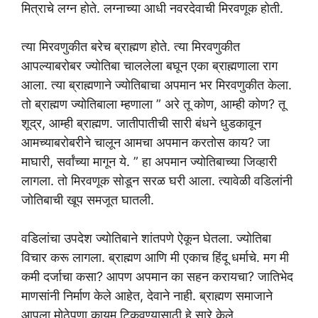
मित्राचे लग्न होते. लग्नाच्या आधी नवरदेवाची मिरवणूक होती.
त्या मिरवणुकीत बरेच ब्राह्मण होते. त्या मिरवणुकीत
आपल्याबरोबर ज्योतिबा चाललेला बघून एका ब्राह्मणाला राग
आला. त्या ब्राह्मणाने ज्योतिबाचा अपमान भर मिरवणुकीत केला.
तो ब्राह्मण ज्योतिबाला म्हणाला ” अरे तू कोण, आम्ही कोण? तू
शूद्र, आम्ही ब्राह्मण. जातीपातीची सारी बंधने धुडकावून
आमच्याबरोबरीने चालून आमचा अपमान करतोस काय? जा
माघारी, सर्वांच्या मागून ये. ” हा अपमान ज्योतिबाच्या जिव्हारी
लागला. तो मिरवणूक सोडून सरळ घरी आला. त्यावेळी वडिलांनी
जोतिबाची खूप समजूत घातली.
वडिलांचा उपदेश ज्योतिबाने शांतपणे ऐकून घेतला. ज्योतिबा
विचार करू लागला. ब्राह्मण आणि मी एकाच हिंदू धर्माचे. मग मी
कमी दर्जाचा कसा? आपण अपमान का सहन करायचा? जातिभेद
माणसांनी निर्माण केले आहेत, देवाने नाही. ब्राह्मण समाजाने
आपला मोठेपणा कायम टिकवण्यासाठी हे सारे केले.