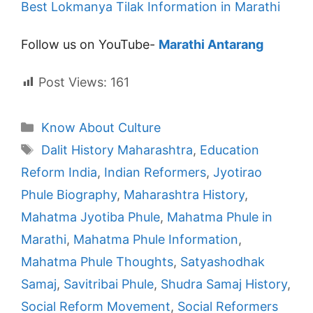
Best Lokmanya Tilak Information in Marathi
Follow us on YouTube-
Marathi Antarang
Post Views:
161
Categories
Know About Culture
Tags
Dalit History Maharashtra
,
Education
Reform India
,
Indian Reformers
,
Jyotirao
Phule Biography
,
Maharashtra History
,
Mahatma Jyotiba Phule
,
Mahatma Phule in
Marathi
,
Mahatma Phule Information
,
Mahatma Phule Thoughts
,
Satyashodhak
Samaj
,
Savitribai Phule
,
Shudra Samaj History
,
Social Reform Movement
,
Social Reformers