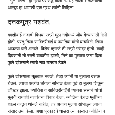
‘ गुलामगिरी ‘ हा ग्रंथ प्रसिद्ध केला.१८८३ साली शेतकऱ्यांचा
आसूड हा आणखी एक ग्रंथ त्यांनी लिहिला.
दत्तकपुत्र यशवंत.
काशीबाई नावाची विधवा स्त्री मुठा नदीमध्ये जीव देण्यासाठी गेली
होती. परंतु तिला सावित्रीबाई व ज्योतिबा यांनी वाचविले. तिला
आपल्या घरी आणले. विशेष म्हणजे ती स्त्री गरोदर होती. काही
दिवसांनी ती स्त्री बाळंतीण झाली, तिने का मुलाला जन्म दिला.
फुले दांपत्याने त्याचे नाव यशवंत ठेवले.
फुले दांपत्याला मूळबाल नव्हते, तेव्हा त्यांनी या मुलाला दत्तक
घेतले. त्याचा अत्यंत चांगला सांभाळ केला पुढे हा मुलगा शिकून
डॉक्टर झाला. ज्योतिबा व सावित्रीबाईंनी ग्यानबा ससाने यांची
मुलगी राधाशी यशवंतचा विवाह केला. ज्योतिबा केवळ मुलींच्या
शाळा काढून थांबले नाहीत, तर अनाथ मुलगा सांभाळून त्याचा
संसार उभा केला. अशा प्रकारचे धाडस त्या काळात ज्योतिबा व